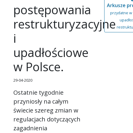
postępowania
Arkusze pr
przydatne w
restrukturyzacyjne
upadłoś
restrukt
i
upadłościowe
w Polsce.
29-04-2020
Ostatnie tygodnie
przyniosły na całym
świecie szereg zmian w
regulacjach dotyczących
zagadnienia