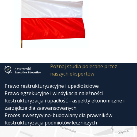
Poznaj studia polecane przez
naszych ekspertów
Prawo restrukturyzacyjne i upadłościowe
Prawo egzekucyjne i windykacja należności
Restrukturyzacja i upadłość - aspekty ekonomiczne i
zarządcze dla zaawansowanych
Proces inwestycyjno-budowlany dla prawników
Restrukturyzacja podmiotów leczniczych